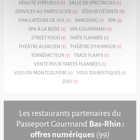
RÉALITÉ VIRTUELLE
(1)
SALLE DE SPECTACLES
(1)
SERVICES AU PARTICULIER
(2)
SÉJOUR DÉTENTE
(8)
SIMULATEURS DE VOL
(1)
SNACKING
(1)
SPA
(3)
SPA À LA BIÈRE
(1)
SPA GOURMAND
(1)
STREET FOOD
(1)
TARTE FLAMBÉE
(1)
THÉÂTRE ALSACIEN
(1)
THÉÂTRE D'HUMOUR
(1)
TORRÉFACTEUR
(1)
TRADI FLAM'S
(1)
VENTE POUR TARTES FLAMBÉES
(1)
VOLS EN MONTGOLFIÈRE
(1)
VOLS TOURISTIQUES
(1)
ZOO
(1)
Les restaurants partenaires
du
Passeport Gourmand
Bas-Rhin :
offres numériques
(99)