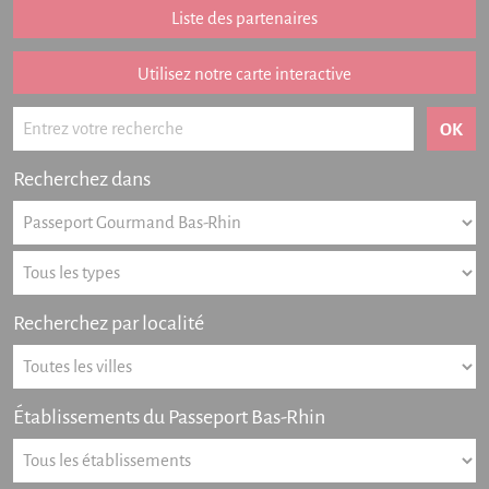
Liste des partenaires
Listing des newsletters
Haut-Rhin
Utilisez notre carte interactive
Offres numériques
Actualités
Recherchez dans
Partenariat
FAQ
Livre d'or
Recherchez par localité
Contact
Établissements du Passeport Bas-Rhin