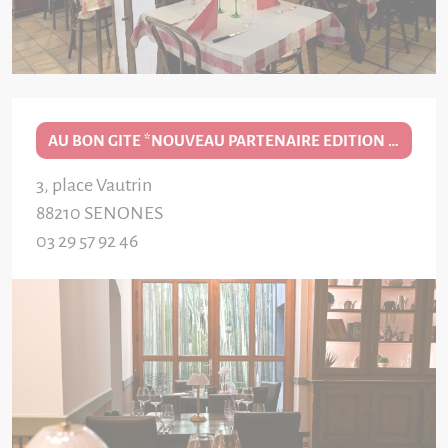
AU BON GITE *NOUVEAU PARTENAIRE EDITION 2026/27*
3, place Vautrin
88210
SENONES
03 29 57 92 46