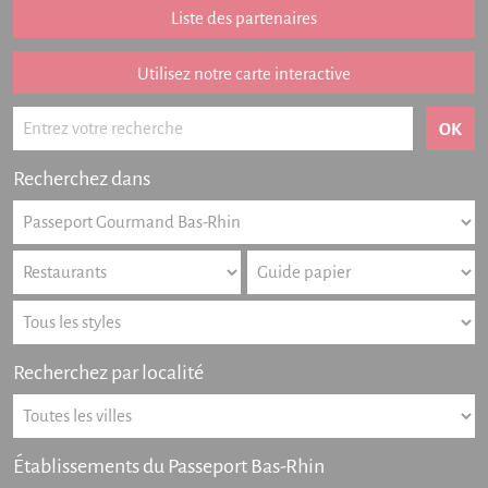
Liste des partenaires
Listing des newsletters
Haut-Rhin
Utilisez notre carte interactive
Offres numériques
Actualités
Recherchez dans
Partenariat
FAQ
Livre d'or
Contact
Recherchez par localité
Établissements du Passeport Bas-Rhin