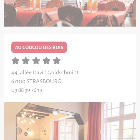
AU COUCOU DES BOIS
44, allée David Goldschmidt
67100
STRASBOURG
03 88 39 76 19