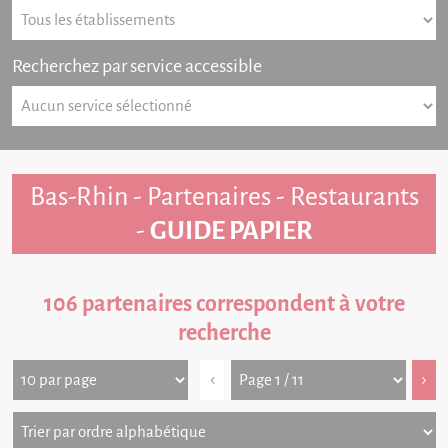
Recherchez par service accessible
Bas-Rhin - Partenaires - Restaurants
-
GUIDE PAPIER
106 partenaires correspondent à votre
recherche
‹
›