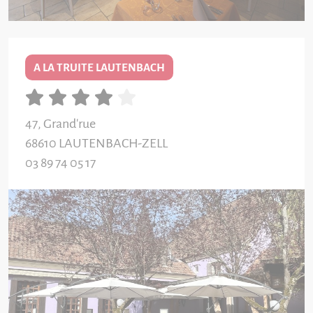
A LA TRUITE LAUTENBACH
47, Grand'rue
68610
LAUTENBACH-ZELL
03 89 74 05 17