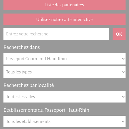
Addition remboursée
Liste des partenaires
Points de vente
Listing des newsletters
Utilisez notre carte interactive
Offres numériques
Actualités
Recherchez dans
Partenariat
FAQ
Livre d'or
Recherchez par localité
Contact
Établissements du Passeport Haut-Rhin