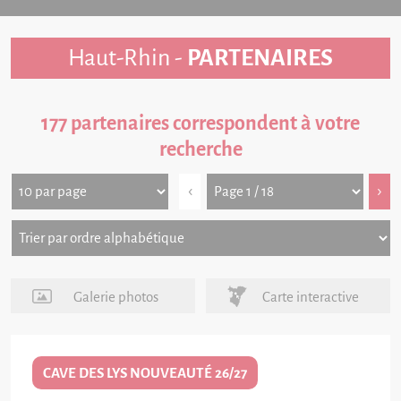
Haut-Rhin -
PARTENAIRES
177 partenaires correspondent à votre
recherche
‹
›
Galerie photos
Carte interactive
CAVE DES LYS NOUVEAUTÉ 26/27