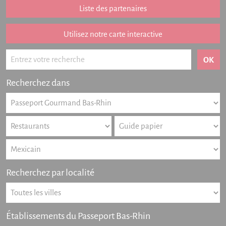
Liste des partenaires
Listing des newsletters
Haut-Rhin
Utilisez notre carte interactive
Offres numériques
Actualités
Recherchez dans
Partenariat
FAQ
Livre d'or
Contact
Recherchez par localité
Établissements du Passeport Bas-Rhin