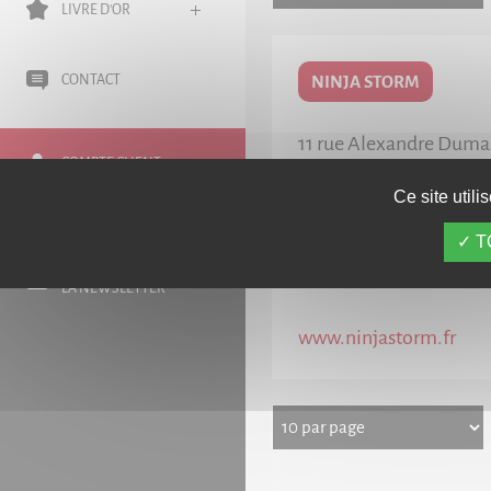
LIVRE D'OR
NINJA STORM
CONTACT
11 rue Alexandre Duma
COMPTE CLIENT
67200
STRASBOURG
Ce site util
03 88 12 27 24
PANIER (0)
T
INSCRIVEZ-VOUS À
LA NEWSLETTER
www.ninjastorm.fr