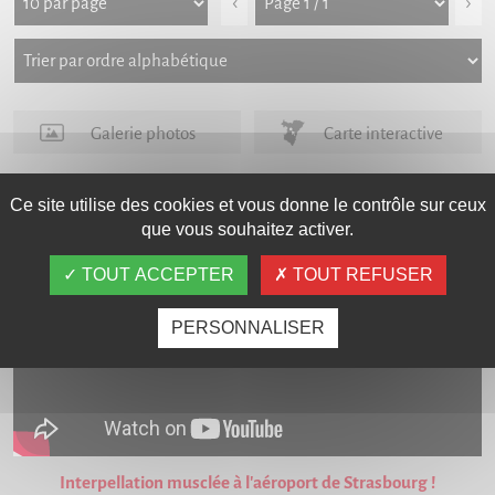
‹
›
Galerie photos
Carte interactive
Ce site utilise des cookies et vous donne le contrôle sur ceux
LES VIDÉOS
que vous souhaitez activer.
TOUT ACCEPTER
TOUT REFUSER
PERSONNALISER
Interpellation musclée à l'aéroport de Strasbourg !