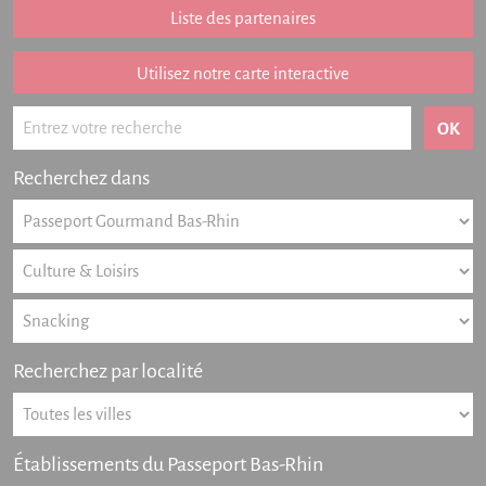
Liste des partenaires
Listing des newsletters
Haut-Rhin
Utilisez notre carte interactive
Offres numériques
Actualités
Recherchez dans
Partenariat
FAQ
Livre d'or
Contact
Recherchez par localité
Établissements du Passeport Bas-Rhin