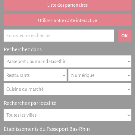
Liste des partenaires
Listing des newsletters
Haut-Rhin
Utilisez notre carte interactive
Offres numériques
Actualités
Recherchez dans
Partenariat
FAQ
Livre d'or
Contact
Recherchez par localité
Établissements du Passeport Bas-Rhin