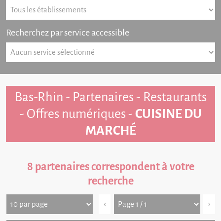
Recherchez par service accessible
Bas-Rhin - Partenaires - Restaurants
- Offres numériques -
CUISINE DU
MARCHÉ
8 partenaires correspondent à votre
recherche
‹
›