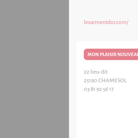
lesarmentdor.com/
MON PLAISIR NOUVEAU
22 lieu-dit
25190
CHAMESOL
03 81 92 56 17