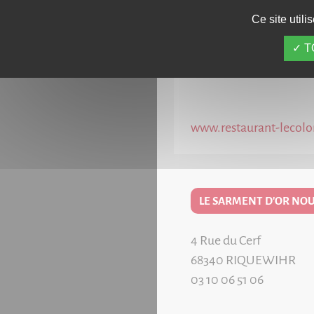
2 Rue de la Libération
Ce site util
68870
BARTENHEIM L
03 89 68 30 66
T
www.restaurant-lecolo
LE SARMENT D'OR NOU
4 Rue du Cerf
68340
RIQUEWIHR
03 10 06 51 06