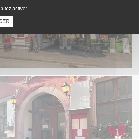
itez activer.
SER