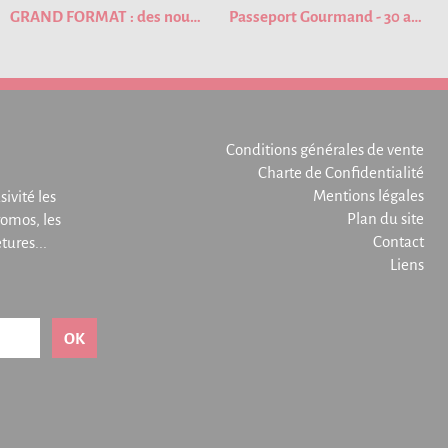
GRAND FORMAT : des nouveautés pour cette nouvelle édition du Passeport Gourmand !
Passeport Gourmand - 30 ans de bons plans
Conditions générales de vente
Charte de Confidentialité
Mentions légales
sivité les
Plan du site
omos, les
Contact
ures...
Liens
OK