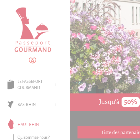
Panneau de gestion des cookies
LE PASSEPORT
GOURMAND
Jusqu'à
50%
BAS-RHIN
HAUT-RHIN
Liste des partenair
Qui sommes-nous ?