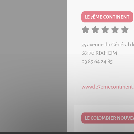
LE 7ÈME CONTINENT
35 avenue du Général d
68170
RIXHEIM
03 89 64 24 85
www.le7emecontinent
LE COLOMBIER NOUVEA