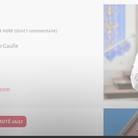
1 note
(dont 1 commentaire)
e Gaulle
.com
UTÉ 26/27