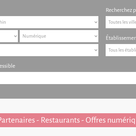
Recherchez pa
Établissemen
essible
artenaires - Restaurants - Offres numériq