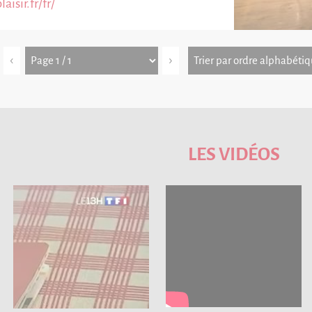
isir.fr/fr/
‹
›
LES VIDÉOS