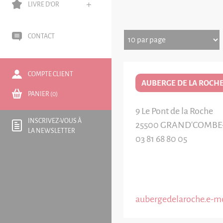
LIVRE D'OR
CONTACT
COMPTE CLIENT
AUBERGE DE LA ROCHE
PANIER (0)
9 Le Pont de la Roche
INSCRIVEZ-VOUS À
25500
GRAND'COMBE
LA NEWSLETTER
03 81 68 80 05
aubergedelaroche.e-mo