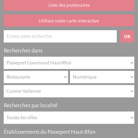
Addition remboursée
Liste des partenaires
Points de vente
Listing des newsletters
Utilisez notre carte interactive
Offres numériques
Actualités
Recherchez dans
Partenariat
FAQ
Livre d'or
Contact
Recherchez par localité
Établissements du Passeport Haut-Rhin