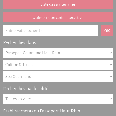
Addition remboursée
Liste des partenaires
Points de vente
Listing des newsletters
Utilisez notre carte interactive
Offres numériques
Actualités
Recherchez dans
Partenariat
FAQ
Livre d'or
Contact
Recherchez par localité
Établissements du Passeport Haut-Rhin