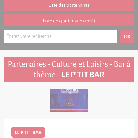
Partenariat
Liste des partenaires
FAQ
Liste des partenaires (pdf)
Livre d'or
Contact
Partenaires - Culture et Loisirs - Bar à
thème -
LE P'TIT BAR
LE P'TIT BAR