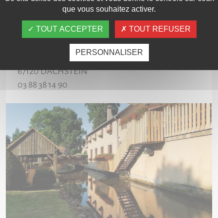
que vous souhaitez activer.
TOUT ACCEPTER
TOUT REFUSER
AUBERGE DE LA BRUCHE
PERSONNALISER
1 rue Principale
67120
DACHSTEIN
03 88 38 14 90