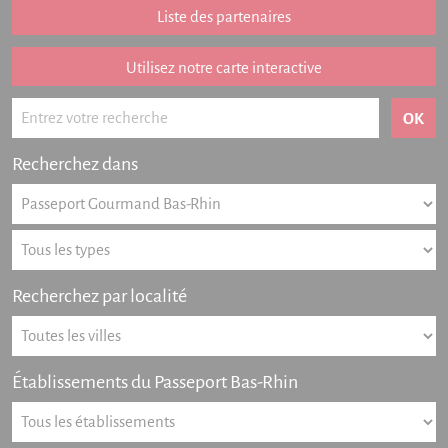
Liste des partenaires
Listing des newsletters
Haut-Rhin
Utilisez notre carte interactive
Offres numériques
Actualités
Recherchez dans
Partenariat
FAQ
Livre d'or
Recherchez par localité
Contact
Établissements du Passeport Bas-Rhin