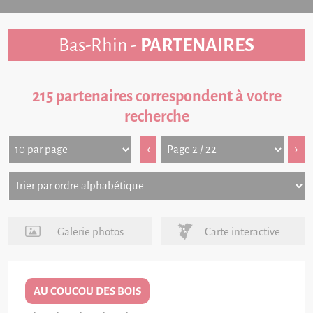
Bas-Rhin -
PARTENAIRES
215 partenaires correspondent à votre
recherche
‹
›
Galerie photos
Carte interactive
AU COUCOU DES BOIS